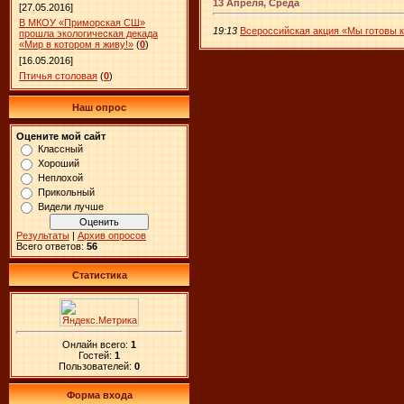
13 Апреля, Среда
[27.05.2016]
В МКОУ «Приморская СШ»
19:13
Всероссийская акция «Мы готовы 
прошла экологическая декада
«Мир в котором я живу!»
(
0
)
[16.05.2016]
Птичья столовая
(
0
)
Наш опрос
Оцените мой сайт
Классный
Хороший
Неплохой
Прикольный
Видели лучше
Результаты
|
Архив опросов
Всего ответов:
56
Статистика
Онлайн всего:
1
Гостей:
1
Пользователей:
0
Форма входа