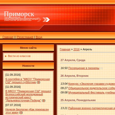
Приморск
Главная
|
|
Регистрация
|
Вход
Меню сайта
Главная
»
2016
»
Апрель
Вести из классов
27 Апреля, Среда
Новости
16:50
Посвящение в пионеры
(0)
[11.09.2016]
26 Апреля, Вторник
9 сентября в "МКОУ "Приморская
СШ" прошел субботник
(
0
)
13:04
Конкурс «Экология глазами художн
[11.09.2016]
09:27
Общешкольное родительское собр
В МКОУ "Приморская СШ" прошел
09:08
Муниципальный Фестиваль учебны
Всероссийский молодежный
исторический квест
25 Апреля, Понедельник
"Дальневосточная Победа"
(
0
)
[07.07.2016]
13:21
Районная военно-патриотическая и
Неделя биологии «Как прекрасен
этот мир»
(
0
)