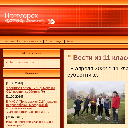
Приморск
Главная
|
Вести из классов
|
Регистрация
|
Вход
Меню сайта
Вести из 11 клас
Вести из классов
18 апреля 2022 г. 11 
Новости
субботнике.
[11.09.2016]
9 сентября в "МКОУ "Приморская
СШ" прошел субботник
(
0
)
[11.09.2016]
В МКОУ "Приморская СШ" прошел
Всероссийский молодежный
исторический квест
"Дальневосточная Победа"
(
0
)
[07.07.2016]
Неделя биологии «Как прекрасен
этот мир»
(
0
)