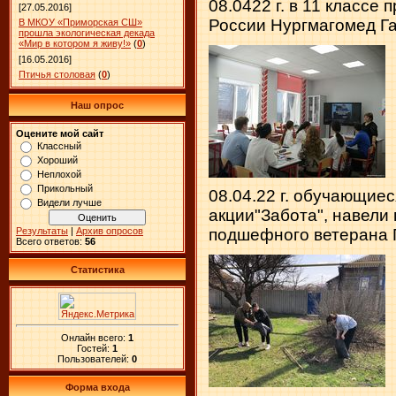
08.0422 г. в 11 классе
[27.05.2016]
России Нургмагомед Г
В МКОУ «Приморская СШ»
прошла экологическая декада
«Мир в котором я живу!»
(
0
)
[16.05.2016]
Птичья столовая
(
0
)
Наш опрос
Оцените мой сайт
Классный
Хороший
Неплохой
Прикольный
08.04.22 г. обучающиес
Видели лучше
акции"Забота", навели
Результаты
|
Архив опросов
подшефного ветерана П
Всего ответов:
56
Статистика
Онлайн всего:
1
Гостей:
1
Пользователей:
0
Форма входа