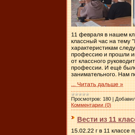
11 февраля в нашем к
классный час на тему 
характеристикам след
профессию и прошли ин
от классного руководи
профессии. И ещё было
занимательного. Нам п
...
Читать дальше »
Просмотров:
180
|
Добавил
Комментарии (0)
Вести из 11 клас
15.02.22 г в 11 классе