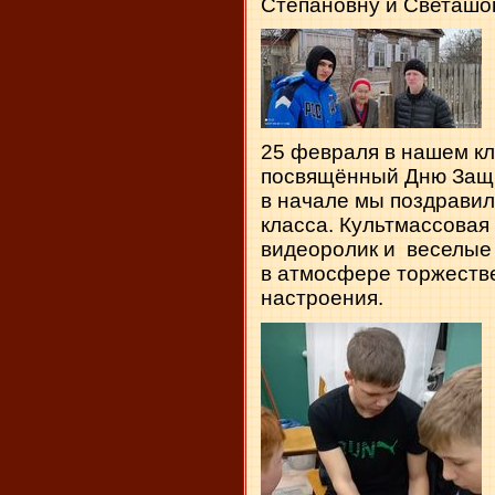
Степановну и Светашо
25 февраля в нашем кл
посвящённый Дню Защи
в начале мы поздрави
класса. Культмассовая
видеоролик и веселые
в атмосфере торжеств
настроения.