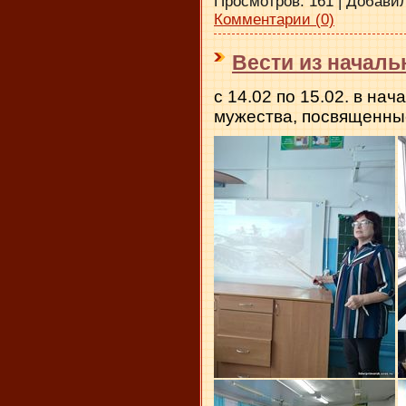
Просмотров:
161
|
Добавил
Комментарии (0)
Вести из начал
с 14.02 по 15.02. в на
мужества, посвященны