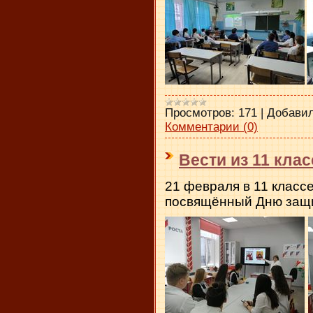
Просмотров:
171
|
Добавил
Комментарии (0)
Вести из 11 клас
21 февраля в 11 класс
посвящённый Дню защи